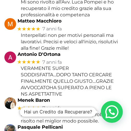
Mi sono rivolto all'Avv. Luca Pompei e ho
recuperato il mio credito grazie alla sua
professionalità e competenza
Matteo Macchioro
★★★★★
7 anni fa
Interpellati non per motivi personali ma
lavorativi. Precisi e veloci all'inizio, risolutivi
alla fine! Grazie mille!
Antonio D'Ortona
★★★★★
7 anni fa
VERAMENTE SUPER
SODDISFATTA...DOPO TANTO CERCARE
FINALMENTE QUELLO GIUSTO....GRAZIE
AVVOCCATOHA SUPERATO A PIENO LE
NS ASPETTATTIVE
Menek Baron
★★★★★
7 anni fa
Hai un Credito da Recuperare?
Preciso, efficace, competente: problema
risolto nel miglior modo possibile.
Pasquale Pellicani