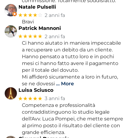
commissione. Totalmente soddisfatto.
Natale Pulselli
★★★★
☆
2 anni fa
Bravi
Patrick Mannoni
★★★★★
2 anni fa
Ci hanno aiutato in maniera impeccabile
a recuperare un debito da un cliente.
Hanno pensato a tutto loro e in pochi
mesi ci hanno fatto avere il pagamento
per il totale del dovuto.
Mi affideró sicuramente a loro in futuro,
se ne dovessi
… More
Luisa Sciusco
★★★★★
3 anni fa
Competenza e professionalità
contraddistinguono lo studio legale
dell'Avv. Luca Pompei, che mette sempre
al primo posto il risultato del cliente con
grande efficienza.