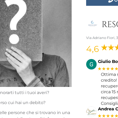
RESC
Via Adriano Fiori,
4,6
Giulio Bol
★★★★
Ottima s
credito!
recupero
circa 15
orarti tutti i tuoi averi?
recupera
rso cui hai un debito?
Consigli
Andrea C
elle persone che si trovano in una
★★★★