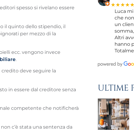
★★★★
reditori spesso si rivelano essere
Luca mi 
che non 
un clien
l quinto dello stipendio, il
somma, 
ignorati per mezzo di la
Altri av
hanno p
Totalme
ioielli ecc. vengono invece
iliare
.
 credito deve seguire la
ULTIME 
to in essere dal creditore senza
ibunale competente che notificherà
hé non c’è stata una sentenza da