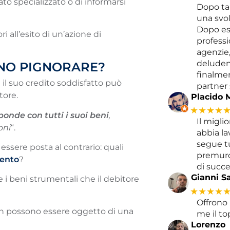
to specializzato o di informarsi
Dopo ta
una svol
Dopo es
all’esito di un’azione di
professio
agenzie,
deludent
ONO PIGNORARE?
finalme
e il suo credito soddisfatto può
partner 
tore.
Placido 
★★★★
ponde con tutti i suoi beni
,
Il migli
oni
“.
abbia la
segue tu
ssere posta al contrario: quali
premuro
ento
?
di succe
Gianni Sa
 e i beni strumentali che il debitore
★★★★
Offrono 
non possono essere oggetto di una
me il to
Lorenzo