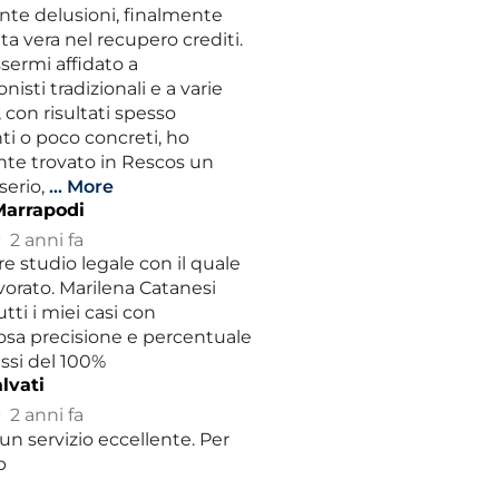
nte delusioni, finalmente
ta vera nel recupero crediti.
sermi affidato a
nisti tradizionali e a varie
 con risultati spesso
i o poco concreti, ho
nte trovato in Rescos un
serio,
… More
Marrapodi
★
2 anni fa
ore studio legale con il quale
vorato. Marilena Catanesi
tti i miei casi con
sa precisione e percentuale
ssi del 100%
lvati
★
2 anni fa
un servizio eccellente. Per
p