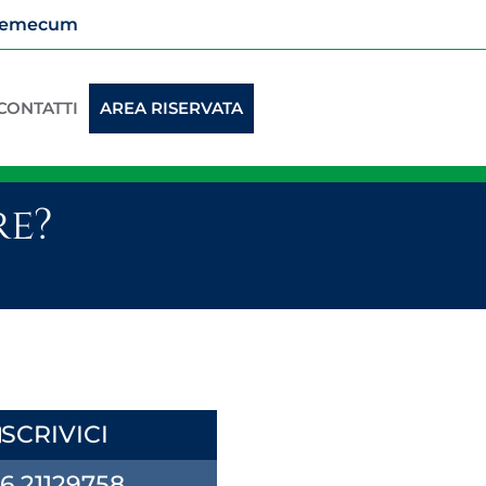
vademecum
CONTATTI
AREA RISERVATA
re?
SCRIVICI
6.21129758