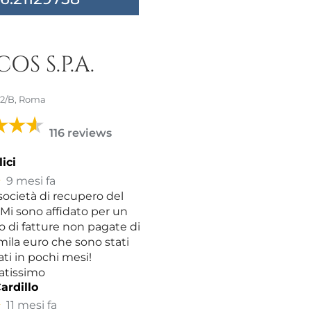
OS S.P.A.
 32/B, Roma
116 reviews
ici
★
9 mesi fa
ocietà di recupero del
 Mi sono affidato per un
 di fatture non pagate di
 mila euro che sono stati
ti in pochi mesi!
atissimo
ardillo
★
11 mesi fa