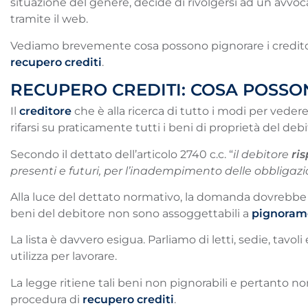
situazione del genere, decide di rivolgersi ad un avvoca
tramite il web.
Vediamo brevemente cosa possono pignorare i creditori 
recupero crediti
.
RECUPERO CREDITI: COSA POSS
Il
creditore
che è alla ricerca di tutto i modi per veder
rifarsi su praticamente tutti i beni di proprietà del debi
Secondo il dettato dell’articolo 2740 c.c. “
il debitore
ris
presenti e futuri, per l’inadempimento delle obbligazi
Alla luce del dettato normativo, la domanda dovrebbe e
beni del debitore non sono assoggettabili a
pignoram
La lista è davvero esigua. Parliamo di letti, sedie, tavoli
utilizza per lavorare.
La legge ritiene tali beni non pignorabili e pertanto 
procedura di
recupero crediti
.