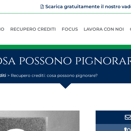
Scarica gratuitamente il nostro 
MO
RECUPERO CREDITI
FOCUS
LAVORA CON NOI
osa possono pignora
iti
>
Recupero crediti: cosa possono pignorare?
0