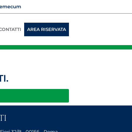
vademecum
CONTATTI
AREA RISERVATA
I.
TI
 Fiori 32/B - 00156 - Roma