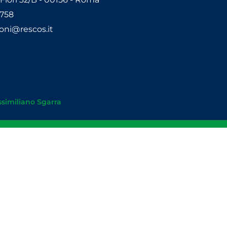
9758
oni@rescos.it
similiano Sgarra