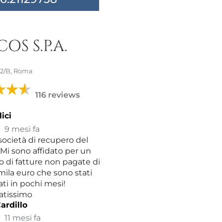
OS S.P.A.
 32/B, Roma
116 reviews
ici
★
9 mesi fa
ocietà di recupero del
 Mi sono affidato per un
 di fatture non pagate di
 mila euro che sono stati
ti in pochi mesi!
atissimo
ardillo
★
11 mesi fa