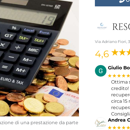
RESC
Via Adriano Fiori,
4,6
Giulio Bol
★★★★
Ottima s
credito!
recupero
circa 15
recupera
Consigli
Andrea C
cuzione di una prestazione da parte
★★★★