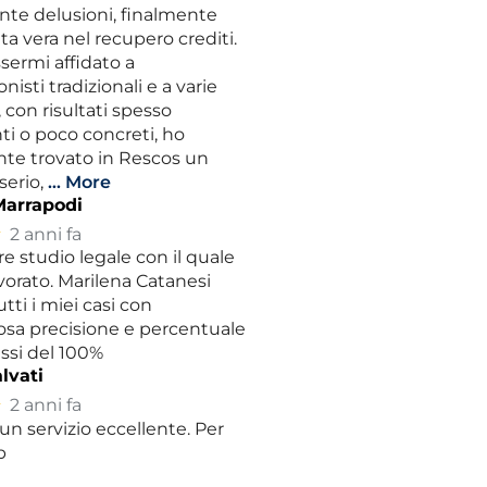
nte delusioni, finalmente
ta vera nel recupero crediti.
sermi affidato a
nisti tradizionali e a varie
 con risultati spesso
i o poco concreti, ho
nte trovato in Rescos un
serio,
… More
Marrapodi
★
2 anni fa
ore studio legale con il quale
vorato. Marilena Catanesi
tti i miei casi con
sa precisione e percentuale
ssi del 100%
lvati
★
2 anni fa
un servizio eccellente. Per
p