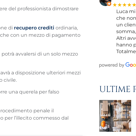
★★★★
 onere del professionista dimostrare
Luca mi 
che non 
un clien
one di
recupero crediti
ordinaria,
somma, 
, anche con un mezzo di pagamento
Altri av
hanno p
Totalme
e potrà avvalersi di un solo mezzo
 avrà a disposizione ulteriori mezzi
civile.
ULTIME 
orre una querela per falso
procedimento penale il
no per l’illecito commesso dal