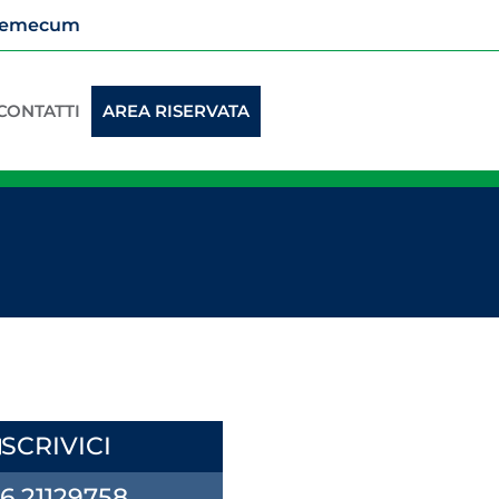
vademecum
CONTATTI
AREA RISERVATA
SCRIVICI
6.21129758