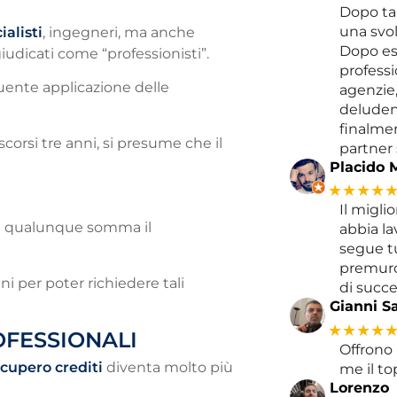
Dopo ta
una svol
alisti
, ingegneri, ma anche
Dopo es
giudicati come “professionisti”.
professio
equente applicazione delle
agenzie,
deludent
finalme
scorsi tre anni, si presume che il
partner 
Placido 
★★★★
Il migli
a a qualunque somma il
abbia la
segue tu
premuro
ni per poter richiedere tali
di succe
Gianni Sa
★★★★
OFESSIONALI
Offrono 
cupero crediti
diventa molto più
me il to
Lorenzo