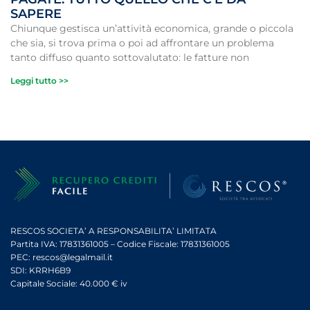
SAPERE
Chiunque gestisca un’attività economica, grande o piccola
che sia, si trova prima o poi ad affrontare un problema
tanto diffuso quanto sottovalutato: le fatture non
Leggi tutto >>
RESCOS SOCIETA’ A RESPONSABILITA’ LIMITATA
Partita IVA: 17831361005 – Codice Fiscale: 17831361005
PEC: rescos@legalmail.it
SDI: KRRH6B9
Capitale Sociale: 40.000 € iv