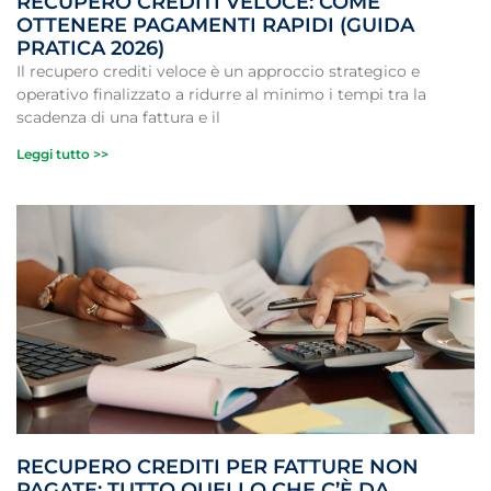
RECUPERO CREDITI VELOCE: COME
OTTENERE PAGAMENTI RAPIDI (GUIDA
PRATICA 2026)
Il recupero crediti veloce è un approccio strategico e
operativo finalizzato a ridurre al minimo i tempi tra la
scadenza di una fattura e il
Leggi tutto >>
RECUPERO CREDITI PER FATTURE NON
PAGATE: TUTTO QUELLO CHE C’È DA